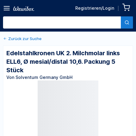
Zurück zu den Produktdetails
Edelstahlkronen UK 2.
Registrieren/Login
Milchmolar links ELL6, Ø
Von Solventum Germany GmbH
mesial/distal 10,6. Packung
5 Stück
Zurück zur Suche
Edelstahlkronen UK 2. Milchmolar links
ELL6, Ø mesial/distal 10,6. Packung 5
Stück
Von Solventum Germany GmbH