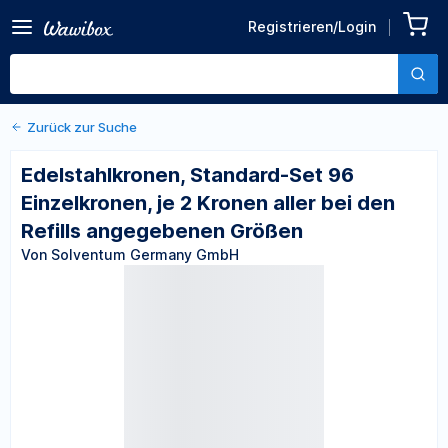
Zurück zu den Produktdetails
Edelstahlkronen, Standard-
Registrieren/Login
Set 96 Einzelkronen, je 2
Von Solventum Germany GmbH
Kronen aller bei den Refills
angegebenen Größen
Zurück zur Suche
Edelstahlkronen, Standard-Set 96
Einzelkronen, je 2 Kronen aller bei den
Refills angegebenen Größen
Von Solventum Germany GmbH