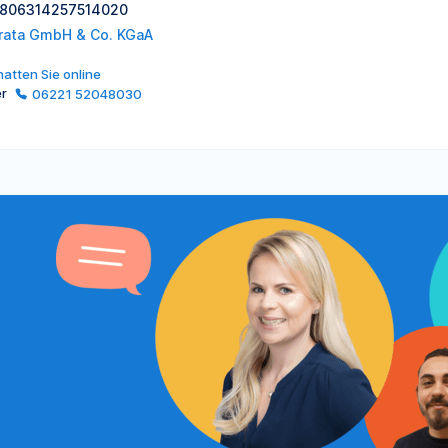
: 806314257514020
rata GmbH & Co. KGaA
atten Sie online
er
06221 52048030