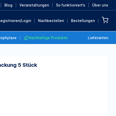
Blog
Veranstaltungen
So funktioniert’s
Über uns
egistrieren/Login
Nachbestellen
Bestellungen
rophylaxe
Nachhaltige Produkte
Lieferanten
Packung 5 Stück
Nachhaltige Produkte
Retten Sie die Erde mit
diesen nachhaltigen
Produkten
MEHR ENTDECKEN