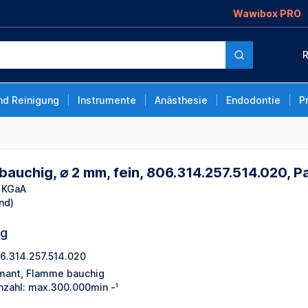
Wawibox PRO
, fein,
R
 Stück
nd Reinigung
Instrumente
Anästhesie
Endodontie
P
bauchig, ⌀ 2 mm, fein, 806.314.257.514.020, 
 KGaA
nd)
ng
6.314.257.514.020
mant, Flamme bauchig
hzahl: max.300.000min -¹