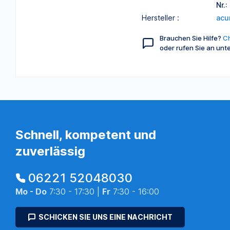
Nr.
Hersteller :
acu
Brauchen Sie Hilfe?
Ch
oder rufen Sie an unt
Schnell, kompetent und
zuverlässig
06221 52048030
Mo - Do
7:30 - 17:30 |
Fr
7:30 - 16:00
SCHICKEN SIE UNS EINE NACHRICHT