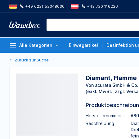
+49 6221 52048030
+43 720 116226
Diamant, Flamme bauchig, ⌀ 2 mm
806.314.257.514.020, Packung 5
Von acurata GmbH & Co. KGaA
Alle Kategorien
Einwegartikel
Desinfektion u
Zurück zur Suche
Diamant, Flamme 
Von acurata GmbH & Co.
(exkl. MwSt., zzgl. Versa
Produktbeschreibu
Herstellernummer :
A80
Beschreibung :
Dia
Dre
fein