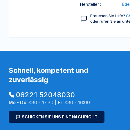
Hersteller :
Ede
Brauchen Sie Hilfe?
Ch
oder rufen Sie an unt
Schnell, kompetent und
zuverlässig
06221 52048030
Mo - Do
7:30 - 17:30 |
Fr
7:30 - 16:00
SCHICKEN SIE UNS EINE NACHRICHT