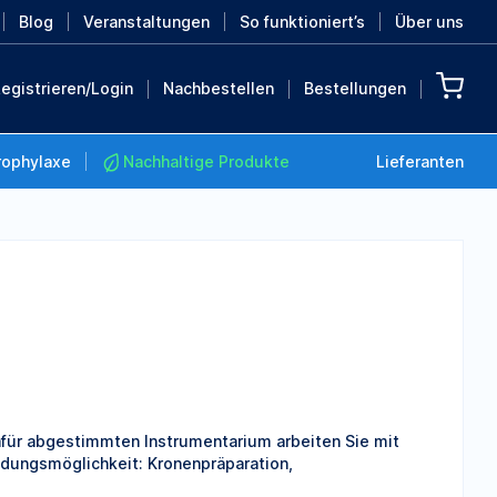
Blog
Veranstaltungen
So funktioniert’s
Über uns
egistrieren/Login
Nachbestellen
Bestellungen
rophylaxe
Nachhaltige Produkte
Lieferanten
Nachhaltige Produkte
Retten Sie die Erde mit
diesen nachhaltigen
Produkten
MEHR ENTDECKEN
afür abgestimmten Instrumentarium arbeiten Sie mit
dungsmöglichkeit: Kronenpräparation,