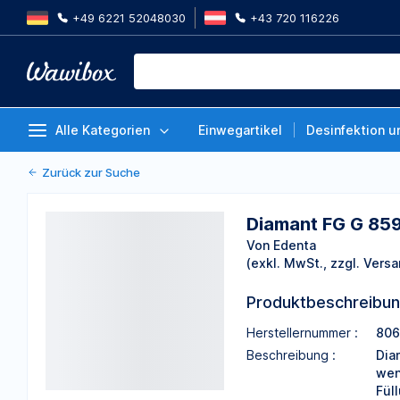
+49 6221 52048030
+43 720 116226
Diamant FG G 859.016 5St
Von Edenta
Alle Kategorien
Einwegartikel
Desinfektion u
Zurück zur Suche
Diamant FG G 859
Von Edenta
(exkl. MwSt., zzgl. Versa
Produktbeschreibu
Herstellernummer :
806
Beschreibung :
Dia
wen
Fül