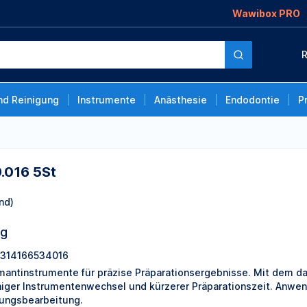
Wawibox PRO
R
nd Reinigung
Instrumente
Anästhesie
Endodontie
P
.016 5St
nd)
ng
314166534016
mantinstrumente für präzise Präparationsergebnisse. Mit dem d
iger Instrumentenwechsel und kürzerer Präparationszeit. Anwen
lungsbearbeitung.