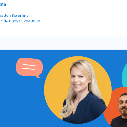
nta
atten Sie online
er
06221 52048030