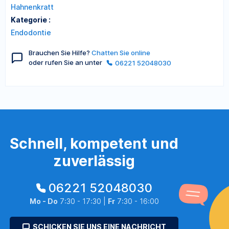
Hahnenkratt
Kategorie :
Endodontie
Brauchen Sie Hilfe?
Chatten Sie online
oder rufen Sie an unter
06221 52048030
Schnell, kompetent und
zuverlässig
06221 52048030
Mo - Do
7:30 - 17:30 |
Fr
7:30 - 16:00
SCHICKEN SIE UNS EINE NACHRICHT