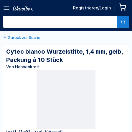
Zurück zu den Produktdetails
Cytec blanco Wurzelstifte,
Registrieren/Login
1,4 mm, gelb, Packung à 10
Von Hahnenkratt
Stück
Zurück zur Suche
Cytec blanco Wurzelstifte, 1,4 mm, gelb,
Packung à 10 Stück
Von Hahnenkratt
(exkl. MwSt., zzgl. Versand)