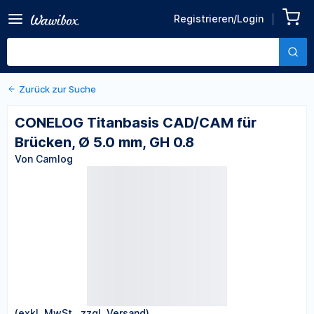
Zurück zu den Produktdetails
CONELOG Titanbasis
Registrieren/Login
CAD/CAM für Brücken, Ø 5.0
Von Camlog
mm, GH 0.8
Zurück zur Suche
CONELOG Titanbasis CAD/CAM für
Brücken, Ø 5.0 mm, GH 0.8
Von Camlog
(exkl. MwSt., zzgl. Versand)