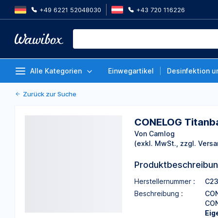
+49 6221 52048030
+43 720 116226
CONELOG Titanbasis CAD/CAM fü
mm, GH 2.0
Von Camlog
Alle Kategorien
Einwegartikel
Desinfektion u
Zurück zur Suche
CONELOG Titanba
Von Camlog
(exkl. MwSt., zzgl. Versa
Produktbeschreibu
Herstellernummer :
C23
Beschreibung :
CON
CON
Eig