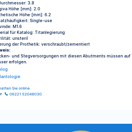
Durchmesser: 3.8
giva Höhe [mm]: 2.0
thetische Höhe [mm]: 6.2
satzhäufigkeit: Single-use
inde: M1.6
erial für Katalog: Titanlegierung
ilität: unsteril
ierung der Prothetik: verschraubt/zementiert
weis:
cken- und Stegversorgungen mit diesen Abutments müssen auf 
sser erfolgen.
log
lantologie
atten Sie online
er
06221 52048030