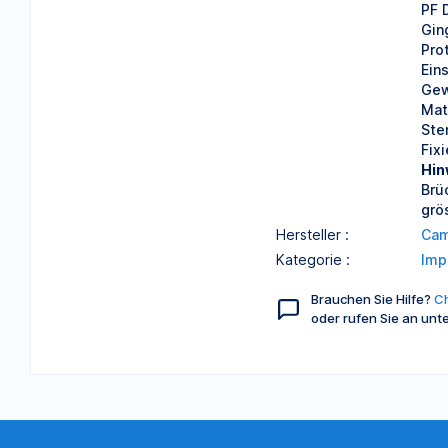
PF 
Gin
Pro
Ein
Gew
Mat
Ster
Fix
Hin
Brü
grö
Hersteller :
Cam
Kategorie :
Imp
Brauchen Sie Hilfe?
Ch
oder rufen Sie an unt