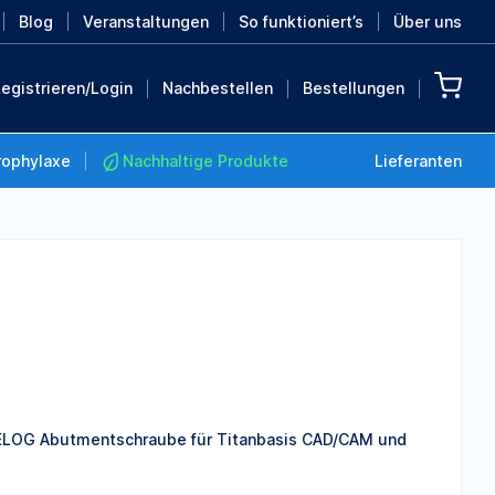
Blog
Veranstaltungen
So funktioniert’s
Über uns
egistrieren/Login
Nachbestellen
Bestellungen
rophylaxe
Nachhaltige Produkte
Lieferanten
Nachhaltige Produkte
Retten Sie die Erde mit
diesen nachhaltigen
Produkten
MEHR ENTDECKEN
NELOG Abutmentschraube für Titanbasis CAD/CAM und