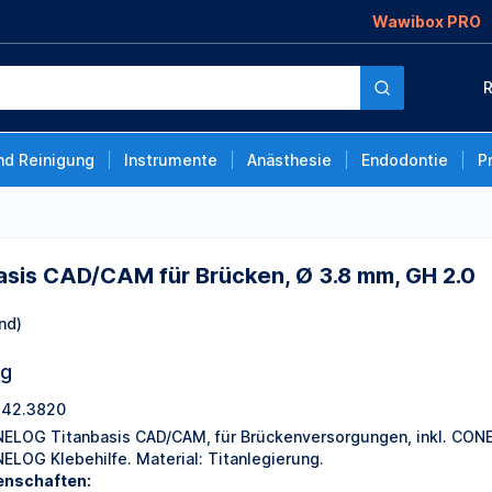
Wawibox PRO
r Brücken, Ø 3.8
R
nd Reinigung
Instrumente
Anästhesie
Endodontie
P
sis CAD/CAM für Brücken, Ø 3.8 mm, GH 2.0
nd)
ng
42.3820
ELOG Titanbasis CAD/CAM, für Brückenversorgungen, inkl. CO
ELOG Klebehilfe. Material: Titanlegierung.
enschaften: