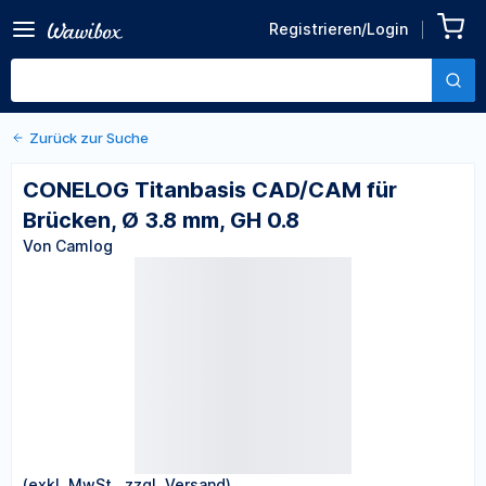
Zurück zu den Produktdetails
CONELOG Titanbasis
Registrieren/Login
CAD/CAM für Brücken, Ø 3.8
Von Camlog
mm, GH 0.8
Zurück zur Suche
CONELOG Titanbasis CAD/CAM für
Brücken, Ø 3.8 mm, GH 0.8
Von Camlog
(exkl. MwSt., zzgl. Versand)