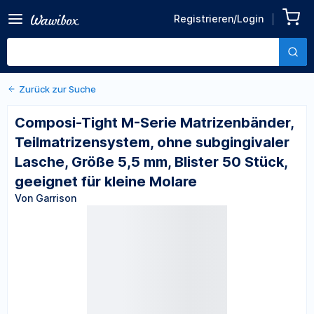
Zurück zu den Produktdetails
Composi-Tight M-Serie
Registrieren/Login
Matrizenbänder,
Von Garrison
Teilmatrizensystem, ohne
subgingivaler Lasche,
Größe 5,5 mm, Blister 50
Stück, geeignet für kleine
Zurück zur Suche
Molare
Composi-Tight M-Serie Matrizenbänder,
Teilmatrizensystem, ohne subgingivaler
Lasche, Größe 5,5 mm, Blister 50 Stück,
geeignet für kleine Molare
Von Garrison