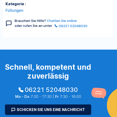
Kategorie :
Füllungen
Brauchen Sie Hilfe?
Chatten Sie online
oder rufen Sie an unter
06221 52048030
Schnell, kompetent und
zuverlässig
06221 52048030
Mo - Do
7:30 - 17:30 |
Fr
7:30 - 16:00
SCHICKEN SIE UNS EINE NACHRICHT