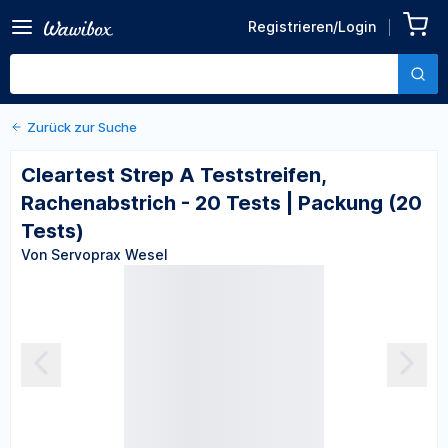
Zurück zu den Produktdetails
Cleartest Strep A
Registrieren/Login
Teststreifen,
Von Servoprax Wesel
Rachenabstrich - 20 Tests |
Packung (20 Tests)
Zurück zur Suche
Cleartest Strep A Teststreifen,
Rachenabstrich - 20 Tests | Packung (20
Tests)
Von Servoprax Wesel