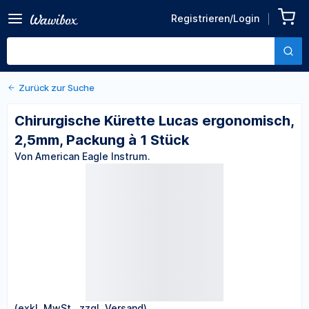
Zurück zu den Produktdetails
Chirurgische Kürette Lucas
Registrieren/Login
ergonomisch, 2,5mm,
Von American Eagle Instrum.
Packung à 1 Stück
Zurück zur Suche
Chirurgische Kürette Lucas ergonomisch,
2,5mm, Packung à 1 Stück
Von American Eagle Instrum.
(exkl. MwSt., zzgl. Versand)