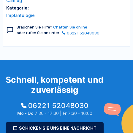
Camlog
Kategorie :
Implantologie
Brauchen Sie Hilfe?
Chatten Sie online
oder rufen Sie an unter
06221 52048030
Schnell, kompetent und
zuverlässig
06221 52048030
Mo - Do
7:30 - 17:30 |
Fr
7:30 - 16:00
SCHICKEN SIE UNS EINE NACHRICHT