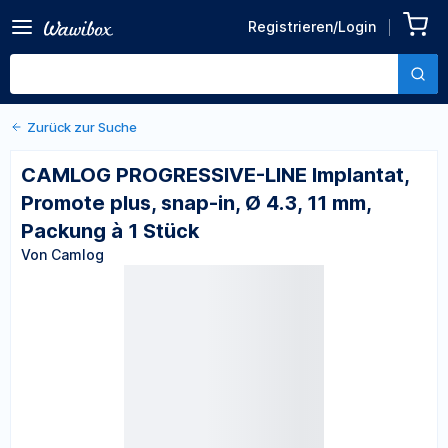
Zurück zu den Produktdetails
CAMLOG PROGRESSIVE-
Registrieren/Login
LINE Implantat, Promote
Von Camlog
plus, snap-in, Ø 4.3, 11 mm,
Packung à 1 Stück
Zurück zur Suche
CAMLOG PROGRESSIVE-LINE Implantat,
Promote plus, snap-in, Ø 4.3, 11 mm,
Packung à 1 Stück
Von Camlog