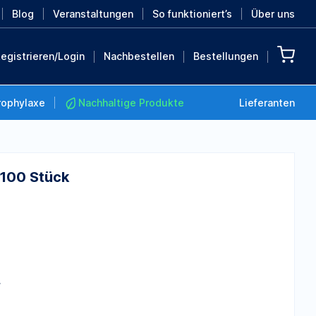
Blog
Veranstaltungen
So funktioniert’s
Über uns
egistrieren/Login
Nachbestellen
Bestellungen
rophylaxe
Nachhaltige Produkte
Lieferanten
 100 Stück
Nachhaltige Produkte
Retten Sie die Erde mit
diesen nachhaltigen
Produkten
MEHR ENTDECKEN
.