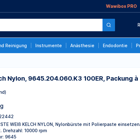
Wawibox PRO
5.204.060.K3 100ER,
R
nd Reinigung
Instrumente
Anästhesie
Endodontie
P
lch Nylon, 9645.204.060.K3 100ER, Packung à
nd)
ng
22442
STE WEIß KELCH NYLON, Nylonbürste mit Polierpaste einsetzen
. Drehzahl: 10000 rpm
ur: 9645