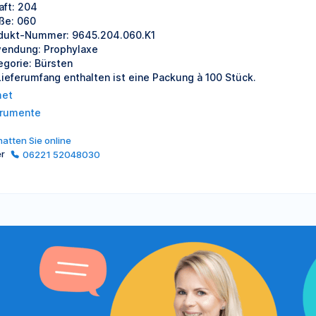
aft: 204
ße: 060
dukt-Nummer: 9645.204.060.K1
endung: Prophylaxe
egorie: Bürsten
Lieferumfang enthalten ist eine Packung à 100 Stück.
et
trumente
atten Sie online
er
06221 52048030