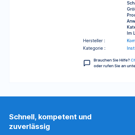
Sch
Grö
Pro
Anw
Kat
Im 
Hersteller :
Kom
Kategorie :
Ins
Brauchen Sie Hilfe?
Ch
oder rufen Sie an unt
Schnell, kompetent und
zuverlässig