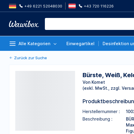
+49 6221 52048030
+43 720 116226
Bürste, Weiß, Kelch Nylon, 964
Packung à 100 Stück
Von Komet
Alle Kategorien
Einwegartikel
Desinfektion u
Zurück zur Suche
Bürste, Weiß, Ke
Von Komet
(exkl. MwSt., zzgl. Versa
Produktbeschreibu
Herstellernummer :
100
Beschreibung :
BÜR
Max
Fig