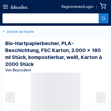
Zurück zu den Produktdetails
Bio-Hartpapierbecher, PLA-
Registrieren/Login
Beschichtung, FSC Karton,
Von Beycodent
2.000 x 180 ml Stück,
kompostierbar, weiß, Karton
à 2000 Stück
Zurück zur Suche
Bio-Hartpapierbecher, PLA-
Beschichtung, FSC Karton, 2.000 x 180
ml Stück, kompostierbar, weiß, Karton à
2000 Stück
Von Beycodent