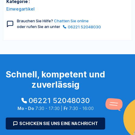
Kategorie :
Einwegartikel
Brauchen Sie Hilfe?
Chatten Sie online
oder rufen Sie an unter
06221 52048030
Schnell, kompetent und
zuverlässig
06221 52048030
Mo - Do
7:30 - 17:30 |
Fr
7:30 - 16:00
SCHICKEN SIE UNS EINE NACHRICHT