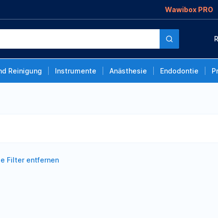
Wawibox PRO
R
nd Reinigung
Instrumente
Anästhesie
Endodontie
P
le Filter entfernen