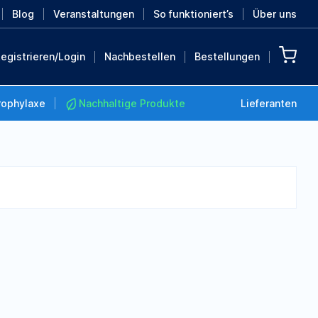
Blog
Veranstaltungen
So funktioniert’s
Über uns
egistrieren/Login
Nachbestellen
Bestellungen
rophylaxe
Nachhaltige Produkte
Lieferanten
Nachhaltige Produkte
Retten Sie die Erde mit
diesen nachhaltigen
Produkten
MEHR ENTDECKEN