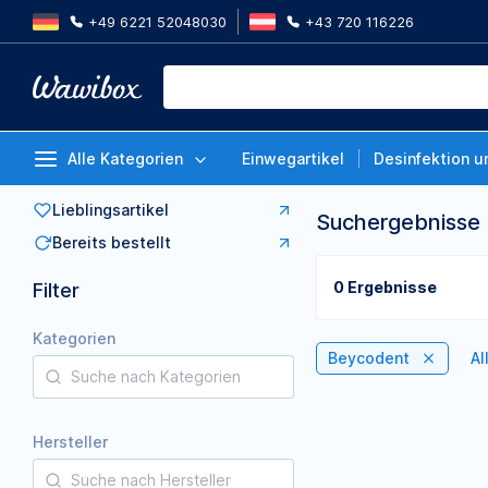
+49 6221 52048030
+43 720 116226
Alle Kategorien
Einwegartikel
Desinfektion u
Lieblingsartikel
Suchergebnisse
Bereits bestellt
0 Ergebnisse
Filter
Kategorien
Beycodent
Al
Hersteller