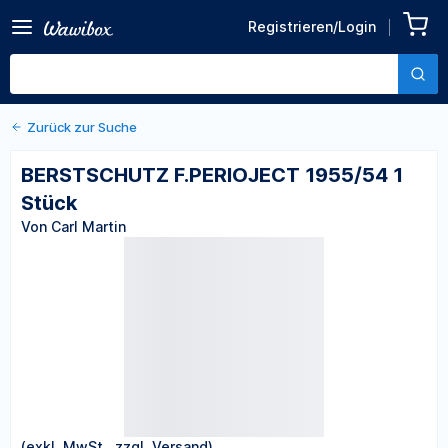
Zurück zu den Produktdetails
BERSTSCHUTZ
Registrieren/Login
F.PERIOJECT 1955/54 1
Von Carl Martin
Stück
Zurück zur Suche
BERSTSCHUTZ F.PERIOJECT 1955/54 1
Stück
Von Carl Martin
(exkl. MwSt., zzgl. Versand)