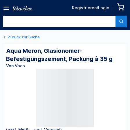
Zurück zu den Produktdetails
Aqua Meron, Glasionomer-
Registrieren/Login
Befestigungszement,
Von Voco
Packung à 35 g
Zurück zur Suche
Aqua Meron, Glasionomer-
Befestigungszement, Packung à 35 g
Von Voco
(exkl. MwSt., zzgl. Versand)