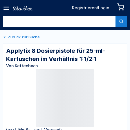
Zurück zu den Produktdetails
Applyfix 8 Dosierpistole für
Registrieren/Login
25-ml-Kartuschen im
Von Kettenbach
Verhältnis 1:1/2:1
Zurück zur Suche
Applyfix 8 Dosierpistole für 25-ml-
Kartuschen im Verhältnis 1:1/2:1
Von Kettenbach
(exkl. MwSt., zzgl. Versand)