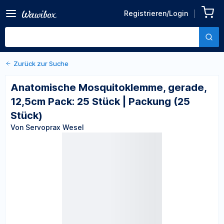
Zurück zu den Produktdetails
Anatomische
Registrieren/Login
Mosquitoklemme, gerade,
Von Servoprax Wesel
12,5cm Pack: 25 Stück |
Packung (25 Stück)
Zurück zur Suche
Anatomische Mosquitoklemme, gerade,
12,5cm Pack: 25 Stück | Packung (25
Stück)
Von Servoprax Wesel