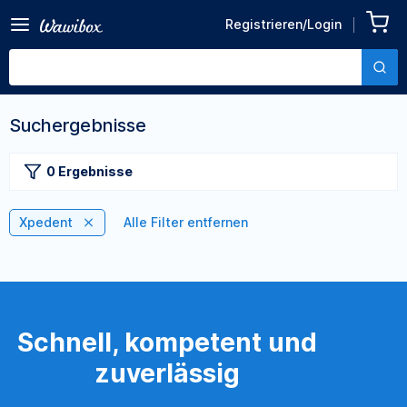
Registrieren/Login
Suchergebnisse
0 Ergebnisse
Xpedent
Alle Filter entfernen
Schnell, kompetent und
zuverlässig