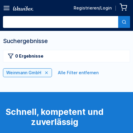
Registrieren/Login
Suchergebnisse
0 Ergebnisse
Weinmann GmbH
Alle Filter entfernen
Schnell, kompetent und
zuverlässig