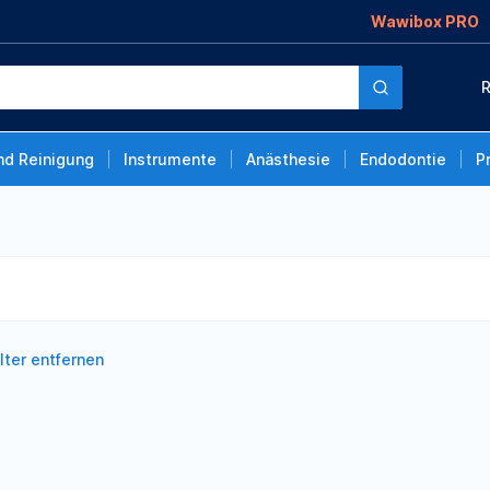
Wawibox PRO
R
nd Reinigung
Instrumente
Anästhesie
Endodontie
P
ilter entfernen