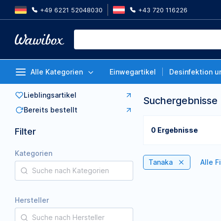
+49 6221 52048030
+43 720 116226
Alle Kategorien
Einwegartikel
Desinfektion u
Lieblingsartikel
Suchergebnisse
Bereits bestellt
0 Ergebnisse
Filter
Kategorien
Tanaka
Alle F
Hersteller