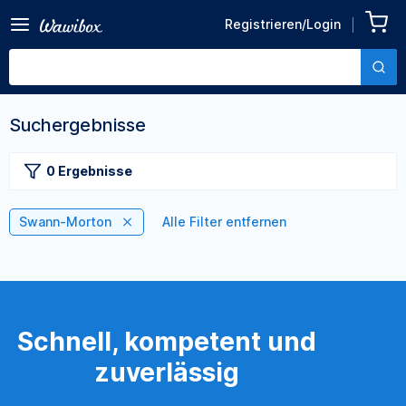
Registrieren/Login
Suchergebnisse
0 Ergebnisse
Swann-Morton
Alle Filter entfernen
Schnell, kompetent und
zuverlässig