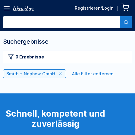
Registrieren/Login
Suchergebnisse
0 Ergebnisse
Smith + Nephew GmbH
Alle Filter entfernen
Schnell, kompetent und
zuverlässig