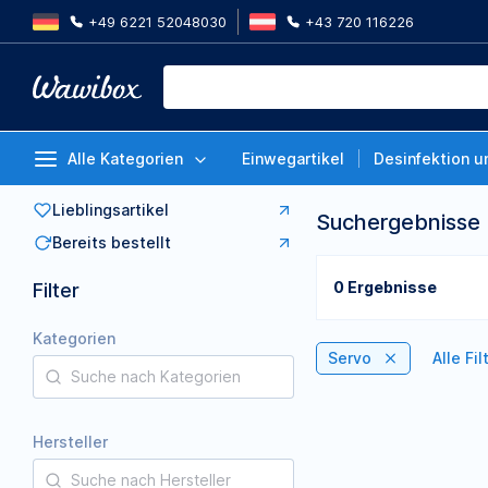
+49 6221 52048030
+43 720 116226
Alle Kategorien
Einwegartikel
Desinfektion u
Lieblingsartikel
Suchergebnisse
Bereits bestellt
0 Ergebnisse
Filter
Kategorien
Servo
Alle Fi
Hersteller