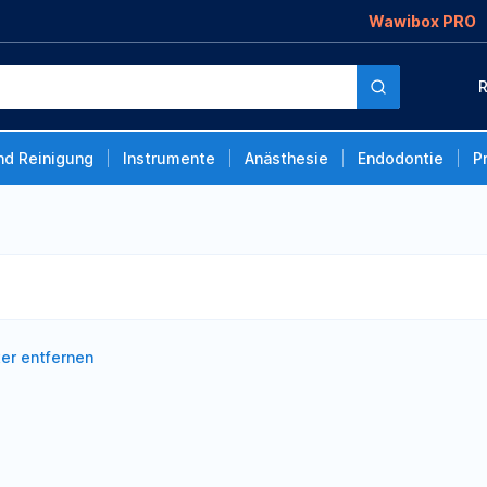
Wawibox PRO
R
nd Reinigung
Instrumente
Anästhesie
Endodontie
P
lter entfernen