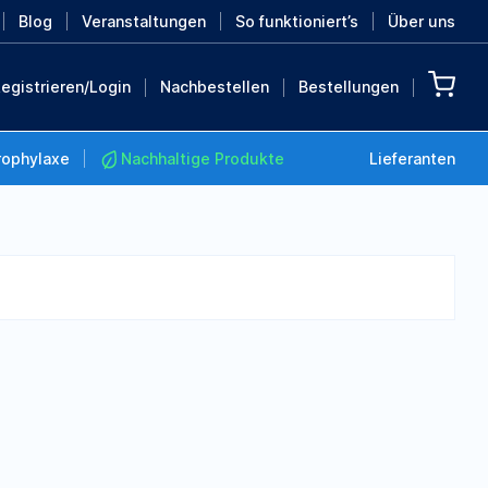
Blog
Veranstaltungen
So funktioniert’s
Über uns
egistrieren/Login
Nachbestellen
Bestellungen
rophylaxe
Nachhaltige Produkte
Lieferanten
Nachhaltige Produkte
Retten Sie die Erde mit
diesen nachhaltigen
Produkten
MEHR ENTDECKEN