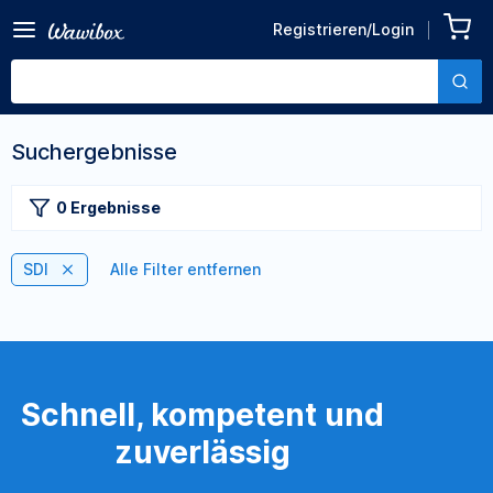
Registrieren/Login
Suchergebnisse
0 Ergebnisse
SDI
Alle Filter entfernen
Schnell, kompetent und
zuverlässig