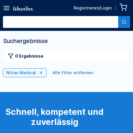
Registrieren/Login
Suchergebnisse
0 Ergebnisse
Nitras Medical
Alle Filter entfernen
Schnell, kompetent und
zuverlässig