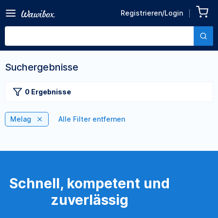
Registrieren/Login
Suchergebnisse
0 Ergebnisse
Melag
Alle Filter entfernen
Schnell, kompetent und
zuverlässig