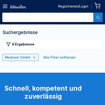
Registrieren/Login
Suchergebnisse
0 Ergebnisse
Medcem GmbH
Alle Filter entfernen
Schnell, kompetent und
zuverlässig