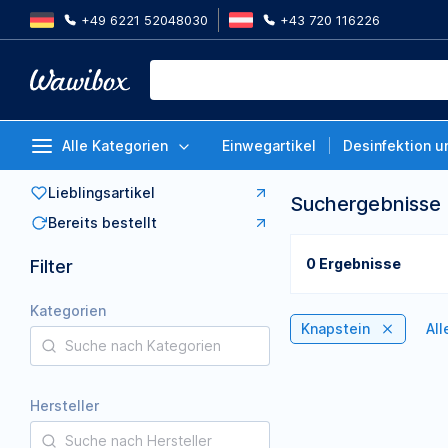
+49 6221 52048030
+43 720 116226
Alle Kategorien
Einwegartikel
Desinfektion u
Lieblingsartikel
Suchergebnisse
Bereits bestellt
0 Ergebnisse
Filter
Kategorien
Knapstein
All
Hersteller