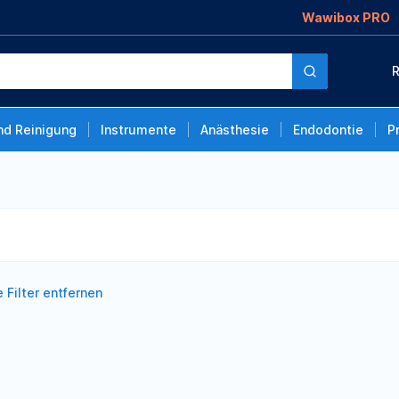
Wawibox PRO
R
nd Reinigung
Instrumente
Anästhesie
Endodontie
P
e Filter entfernen