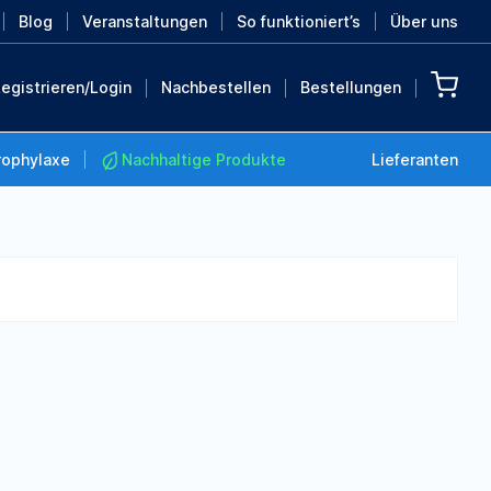
Blog
Veranstaltungen
So funktioniert’s
Über uns
egistrieren/Login
Nachbestellen
Bestellungen
rophylaxe
Nachhaltige Produkte
Lieferanten
Nachhaltige Produkte
Retten Sie die Erde mit
diesen nachhaltigen
Produkten
MEHR ENTDECKEN