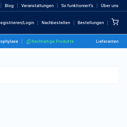
Blog
Veranstaltungen
So funktioniert’s
Über uns
egistrieren/Login
Nachbestellen
Bestellungen
rophylaxe
Nachhaltige Produkte
Lieferanten
Nachhaltige Produkte
Retten Sie die Erde mit
diesen nachhaltigen
Produkten
MEHR ENTDECKEN