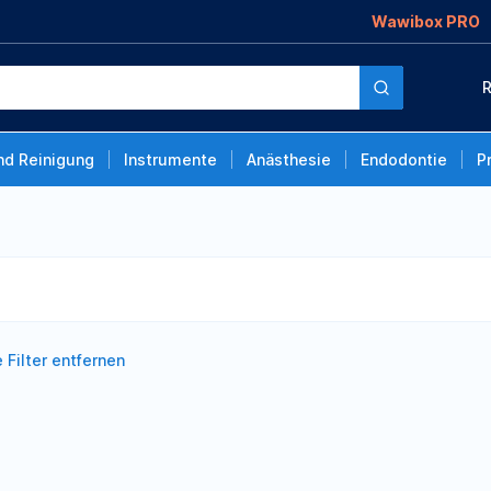
Wawibox PRO
R
nd Reinigung
Instrumente
Anästhesie
Endodontie
P
e Filter entfernen