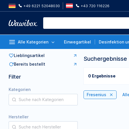
+49 6221 52048030
+43 720 116226
Alle Kategorien
Einwegartikel
Desinfektion u
Lieblingsartikel
Suchergebnisse
Bereits bestellt
0 Ergebnisse
Filter
Kategorien
Fresenius
All
Hersteller