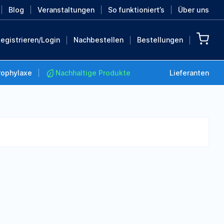
Blog
Veranstaltungen
So funktioniert’s
Über uns
egistrieren/Login
Nachbestellen
Bestellungen
rophylaxe
Nachhaltige Produkte
Lieferanten
Nachhaltige Produkte
Retten Sie die Erde mit
diesen nachhaltigen
Produkten
MEHR ENTDECKEN