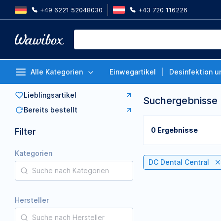
+49 6221 52048030
+43 720 116226
Alle Kategorien
Einwegartikel
Desinfektion u
Lieblingsartikel
Suchergebnisse
Bereits bestellt
0 Ergebnisse
Filter
Kategorien
DC Dental Central
Hersteller