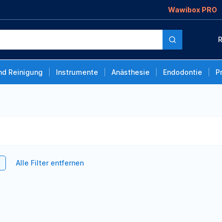
Wawibox PRO
R
nd Reinigung
Instrumente
Anästhesie
Endodontie
P
Alle Filter entfernen