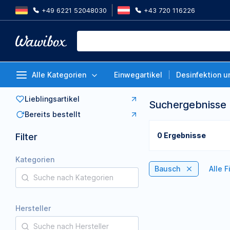
+49 6221 52048030
+43 720 116226
Alle Kategorien
Einwegartikel
Desinfektion u
Lieblingsartikel
Suchergebnisse
Bereits bestellt
0 Ergebnisse
Filter
Kategorien
Bausch
Alle F
Hersteller