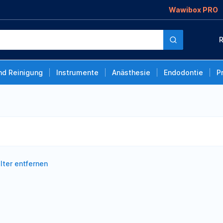
Wawibox PRO
R
nd Reinigung
Instrumente
Anästhesie
Endodontie
P
ilter entfernen