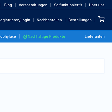
Blog
Veranstaltungen
So funktioniert’s
Über uns
egistrieren/Login
Nachbestellen
Bestellungen
rophylaxe
Nachhaltige Produkte
Lieferanten
Nachhaltige Produkte
Retten Sie die Erde mit
diesen nachhaltigen
Produkten
MEHR ENTDECKEN