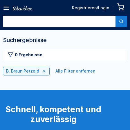
Registrieren/Login
Suchergebnisse
0 Ergebnisse
B. Braun Petzold
Alle Filter entfernen
Schnell, kompetent und
zuverlässig