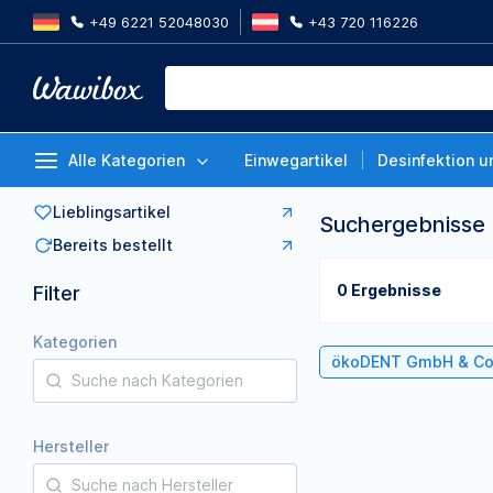
+49 6221 52048030
+43 720 116226
Alle Kategorien
Einwegartikel
Desinfektion u
Lieblingsartikel
Suchergebnisse
Bereits bestellt
0 Ergebnisse
Filter
Kategorien
ökoDENT GmbH & Co
Hersteller