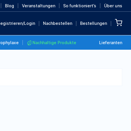
Blog
Veranstaltungen
So funktioniert’s
Über uns
egistrieren/Login
Nachbestellen
Bestellungen
rophylaxe
Nachhaltige Produkte
Lieferanten
Nachhaltige Produkte
Retten Sie die Erde mit
diesen nachhaltigen
Produkten
MEHR ENTDECKEN