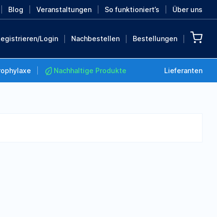
Blog
Veranstaltungen
So funktioniert’s
Über uns
egistrieren/Login
Nachbestellen
Bestellungen
rophylaxe
Nachhaltige Produkte
Lieferanten
Nachhaltige Produkte
Retten Sie die Erde mit
diesen nachhaltigen
Produkten
MEHR ENTDECKEN