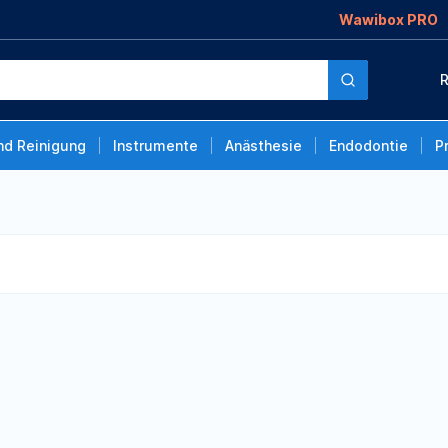
Wawibox PRO
R
nd Reinigung
Instrumente
Anästhesie
Endodontie
P