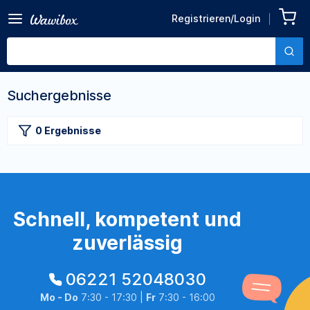
Registrieren/Login
Suchergebnisse
0 Ergebnisse
Schnell, kompetent und
zuverlässig
06221 52048030
Mo - Do
7:30 - 17:30 |
Fr
7:30 - 16:00