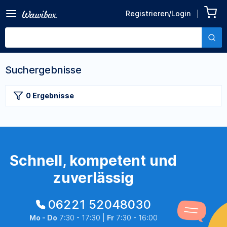
Registrieren/Login
Suchergebnisse
0 Ergebnisse
Schnell, kompetent und
zuverlässig
06221 52048030
Mo - Do
7:30 - 17:30 |
Fr
7:30 - 16:00