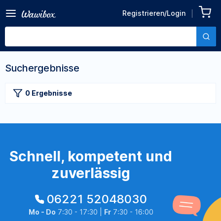
Registrieren/Login
Suchergebnisse
0 Ergebnisse
Schnell, kompetent und
zuverlässig
06221 52048030
Mo - Do
7:30 - 17:30 |
Fr
7:30 - 16:00