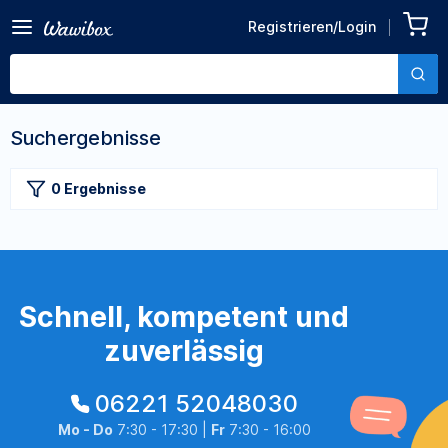
Registrieren/Login
Suchergebnisse
0 Ergebnisse
Schnell, kompetent und
zuverlässig
06221 52048030
Mo - Do
7:30 - 17:30 |
Fr
7:30 - 16:00