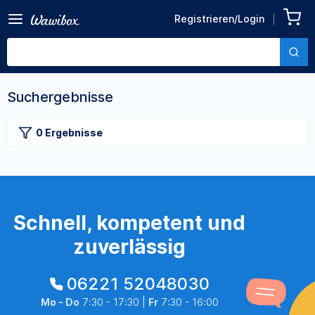
Registrieren/Login
Suchergebnisse
0 Ergebnisse
Schnell, kompetent und
zuverlässig
06221 52048030
Mo - Do
7:30 - 17:30 |
Fr
7:30 - 16:00