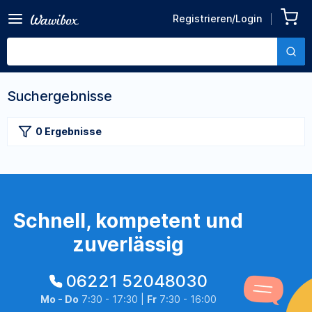
Registrieren/Login
Suchergebnisse
0 Ergebnisse
Schnell, kompetent und
zuverlässig
06221 52048030
Mo - Do
7:30 - 17:30 |
Fr
7:30 - 16:00