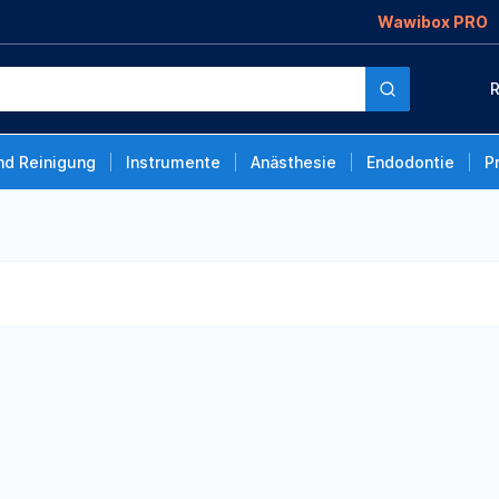
Wawibox PRO
R
nd Reinigung
Instrumente
Anästhesie
Endodontie
P