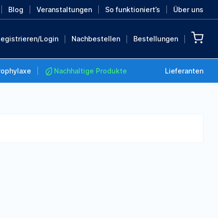
Blog
Veranstaltungen
So funktioniert’s
Über uns
egistrieren/Login
Nachbestellen
Bestellungen
rophylaxe
Nachhaltige Produkte
Lieferanten
Nachhaltige Produkte
Retten Sie die Erde mit
diesen nachhaltigen
Produkten
MEHR ENTDECKEN