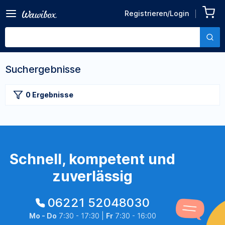
Registrieren/Login
Suchergebnisse
0 Ergebnisse
Schnell, kompetent und
zuverlässig
06221 52048030
Mo - Do
7:30 - 17:30 |
Fr
7:30 - 16:00