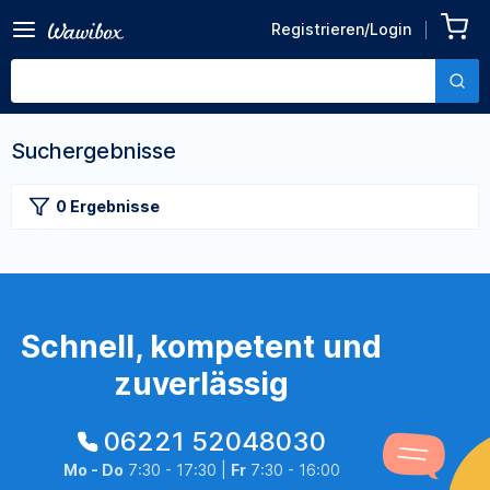
Registrieren/Login
Suchergebnisse
0 Ergebnisse
Schnell, kompetent und
zuverlässig
06221 52048030
Mo - Do
7:30 - 17:30 |
Fr
7:30 - 16:00