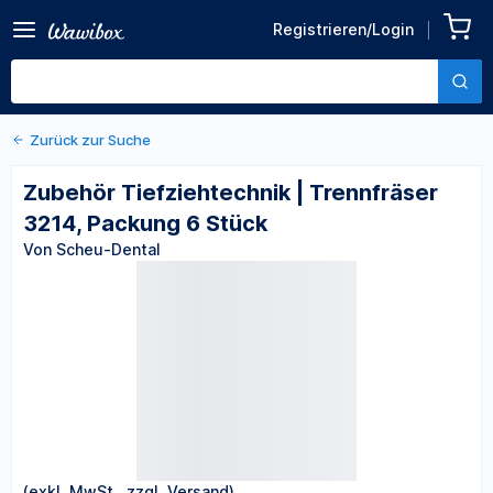
Zurück zu den Produktdetails
Zubehör Tiefziehtechnik |
Registrieren/Login
Trennfräser 3214, Packung
Von Scheu-Dental
6 Stück
Zurück zur Suche
Zubehör Tiefziehtechnik | Trennfräser
3214, Packung 6 Stück
Von Scheu-Dental
(exkl. MwSt., zzgl. Versand)