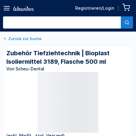
Zurück zu den Produktdetails
Zubehör Tiefziehtechnik |
Registrieren/Login
Bioplast Isoliermittel 3189,
Von Scheu-Dental
Flasche 500 ml
Zurück zur Suche
Zubehör Tiefziehtechnik | Bioplast
Isoliermittel 3189, Flasche 500 ml
Von Scheu-Dental
(exkl. MwSt., zzgl. Versand)