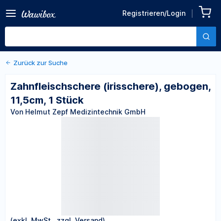
(irisschere), gebogen,
Registrieren/Login
Von Helmut Zepf Medizintechnik
11,5cm, 1 Stück
GmbH
Zurück zur Suche
Zahnfleischschere (irisschere), gebogen,
11,5cm, 1 Stück
Von Helmut Zepf Medizintechnik GmbH
(exkl. MwSt., zzgl. Versand)