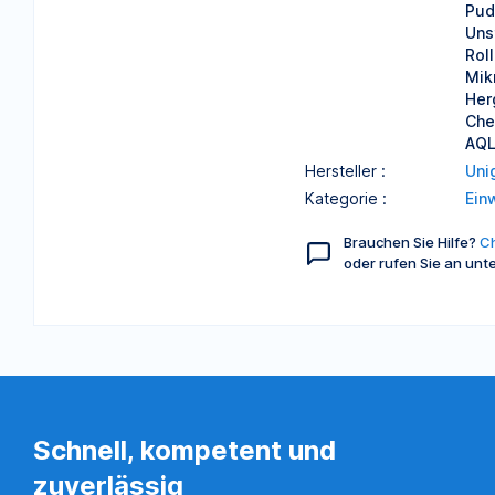
Pud
Unst
Rol
Mik
Her
Che
AQL
Hersteller :
Uni
Kategorie :
Ein
Brauchen Sie Hilfe?
Ch
oder rufen Sie an unt
Schnell, kompetent und
zuverlässig