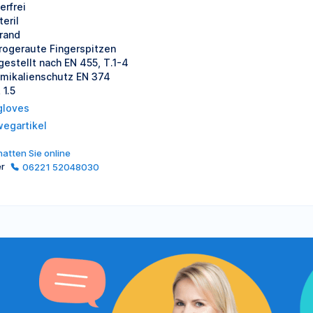
erfrei
eril
lrand
rogeraute Fingerspitzen
gestellt nach EN 455, T.1-4
mikalienschutz EN 374
 1.5
gloves
wegartikel
atten Sie online
er
06221 52048030