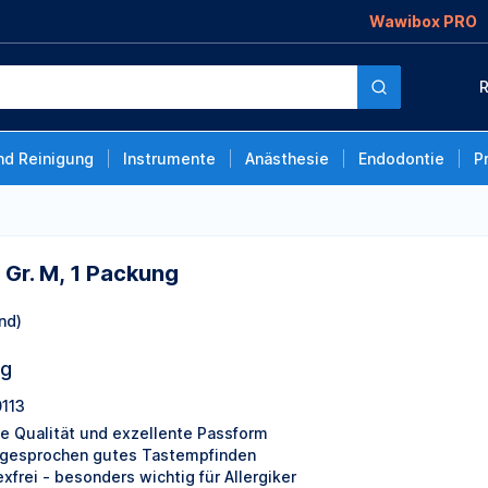
Wawibox PRO
ung
R
nd Reinigung
Instrumente
Anästhesie
Endodontie
P
l Gr. M, 1 Packung
nd)
ng
113
e Qualität und exzellente Passform
gesprochen gutes Tastempfinden
exfrei - besonders wichtig für Allergiker