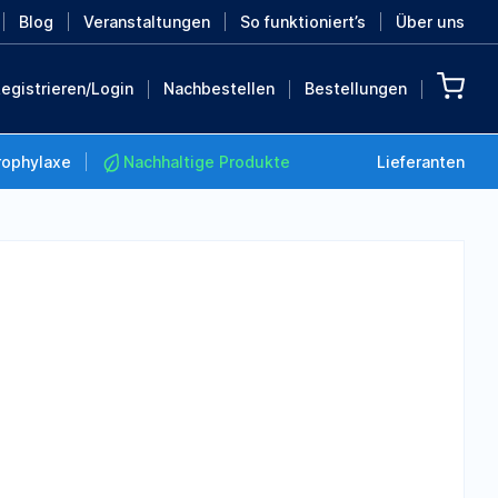
Blog
Veranstaltungen
So funktioniert’s
Über uns
egistrieren/Login
Nachbestellen
Bestellungen
rophylaxe
Nachhaltige Produkte
Lieferanten
Nachhaltige Produkte
Retten Sie die Erde mit
diesen nachhaltigen
Produkten
MEHR ENTDECKEN