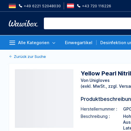
+49 6221 52048030
+43 720 116226
Yellow Pearl Nitril Gr. M, 1 Pack
Von Unigloves
Alle Kategorien
Einwegartikel
Desinfektion u
Zurück zur Suche
Yellow Pearl Nitri
Von Unigloves
(exkl. MwSt., zzgl. Versa
Produktbeschreibu
Herstellernummer :
GP0
Beschreibung :
Hoh
Aus
Lat