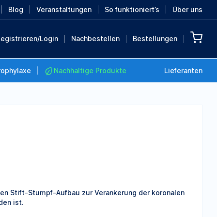
Blog
Veranstaltungen
So funktioniert’s
Über uns
egistrieren/Login
Nachbestellen
Bestellungen
rophylaxe
Nachhaltige Produkte
Lieferanten
Nachhaltige Produkte
Retten Sie die Erde mit
diesen nachhaltigen
Produkten
MEHR ENTDECKEN
iven Stift-Stumpf-Aufbau zur Verankerung der koronalen
en ist.