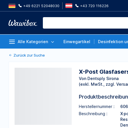
+49 6221 52048030
+43 720 116226
X-Post Glasfaserstift, Größe 1, 
Stück
Von Dentsply Sirona
Alle Kategorien
Einwegartikel
Desinfektion u
Zurück zur Suche
X-Post Glasfasers
Von Dentsply Sirona
(exkl. MwSt., zzgl. Versa
Produktbeschreibu
Herstellernummer :
606
Beschreibung :
X·p
Res
Den