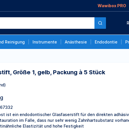
Wawibox PRO
gelb, Packung à 5
R
nd Reinigung
Instrumente
Anästhesie
Endodontie
P
tift, Größe 1, gelb, Packung à 5 Stück
nd)
ng
67332
ost ist ein endodontischer Glasfaserstift für den direkten adhäs
tauration im Falle, dass nur sehr wenig Zahnhartsubstanz vorhand
tinähnliche Elastizität und hohe Festigkeit