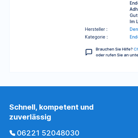
End
Adh
Gut
Im 
Hersteller :
Den
Kategorie :
End
Brauchen Sie Hilfe?
Ch
oder rufen Sie an unt
Schnell, kompetent und
zuverlässig
06221 52048030